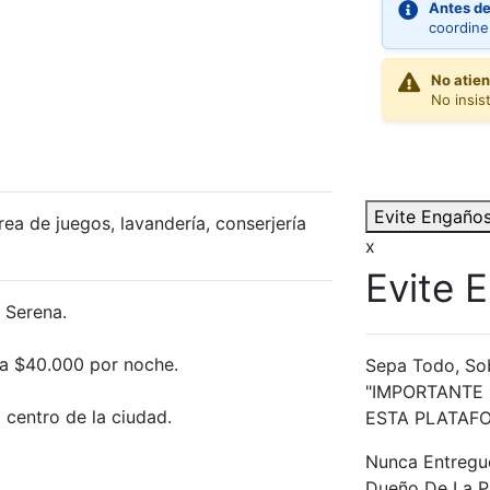
Antes de
coordine
No atien
No insist
Evite Engaño
rea de juegos, lavandería, conserjería
x
Evite 
 Serena.
a $40.000 por noche.
Sepa Todo, So
"IMPORTANTE 
 centro de la ciudad.
ESTA PLATAF
Nunca Entregue
Dueño De La P