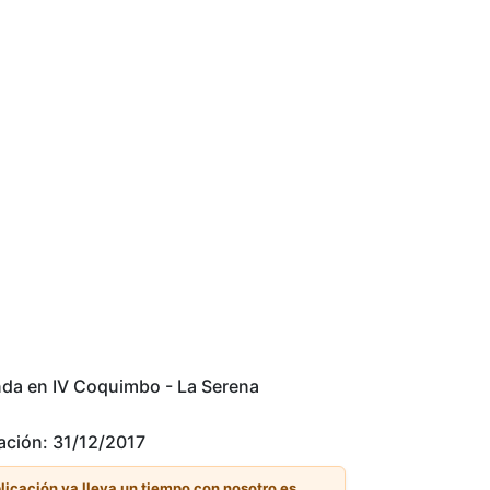
da en IV Coquimbo - La Serena
ación: 31/12/2017
licación ya lleva un tiempo con nosotro es