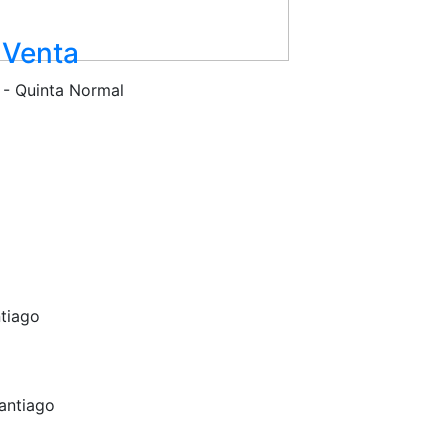
 Venta
a - Quinta Normal
a
ntiago
antiago