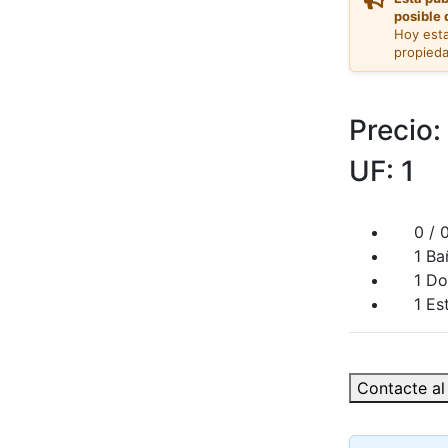
posible 
Hoy est
propieda
Precio:
UF: 1
0 / 0
1 Ba
1 Dorm
1 Esta
Contacte a