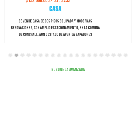
$132.000.000 / U.F:3.232
Casa
Se Vende Casa De Dos Pisos Equipada Y Modernas
Renovaciones, Con Amplio Estacionamiento, En La Comuna
De Conchali,, Aun Costado De Avenida Zapadores
Busqueda Avanzada