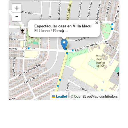
+
−
×
Espectacular casa en Villa Macul
El Libano / Ram�...
|
Leaflet
© OpenStreetMap contributors