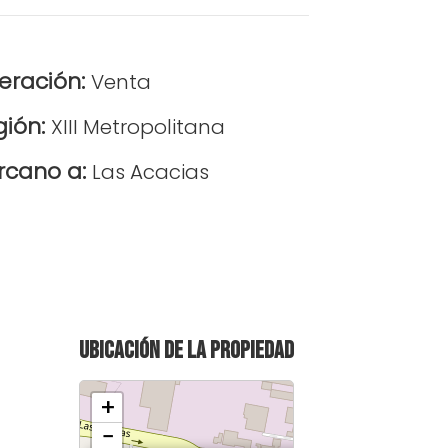
eración:
Venta
gión:
XIII Metropolitana
rcano a:
Las Acacias
Ubicación de la propiedad
+
−