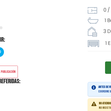
0 / 
1 B
3 Do
ir:
1 Es
 publicación
referidas:
Antes de v
coordine u
No atiend
No insisti