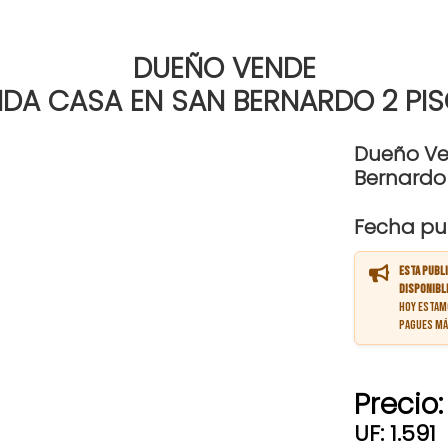
DUEÑO VENDE
NDA CASA EN SAN BERNARDO 2 PI
Dueño Ven
Bernardo
Fecha pub
Esta publi
disponibl
Hoy estam
pagues má
Precio:
UF: 1.591