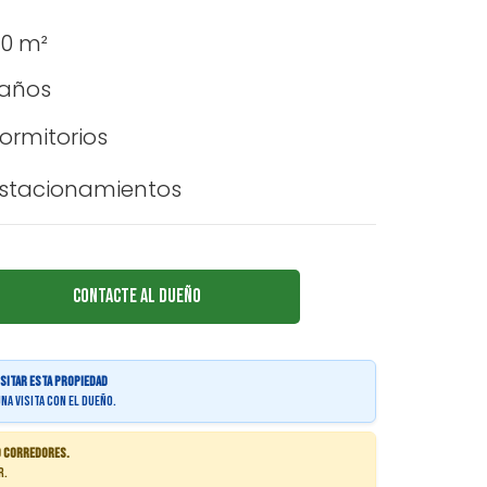
0 m²
años
rmitorios
tacionamientos
Contacte al Dueño
isitar esta propiedad
na visita con el dueño.
o corredores.
r.