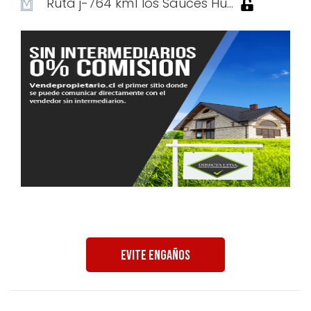
Ruta j-764 km1 los Sauces Hu...
Evite Engaños